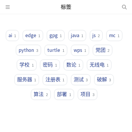
标签
ai
edge
gpg
java
js
mc
1
1
1
1
2
1
python
turtle
wps
党团
3
1
1
2
学校
密码
数论
无线电
1
1
1
1
服务器
注册表
测试
破解
1
1
3
3
算法
部署
项目
2
1
3