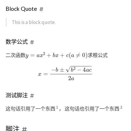
Block Quote
This is a block quote.
数学公式
y
=
a
x
2
+
b
x
+
c
(
a
≠
0
)
二次函数
求根公式
x
=
−
b
±
b
2
−
4
a
c
2
a
测试脚注
1
2
这句话引用了一个东西
， 这句话也引用了一个东西
脚注