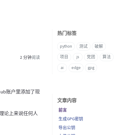
热门标签
python
测试
破解
项目
js
党团
算法
2 分钟
阅读
ai
edge
gpg
hub账户里添加了现
文章内容
前言
，理论上来说任何人
生成GPG密钥
导出公钥