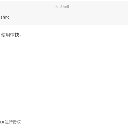
使用愉快~
4.0
进行授权