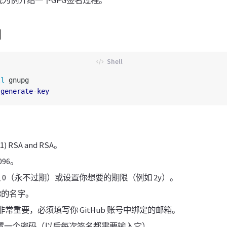
统为例介绍一下GPG签名过程。
钥
ll 
gnupg

-generate-key
(1) RSA and RSA。
4096。
n: 输入 0（永不过期）或设置你想要的期限（例如 2y）。
 填你的名字。
ress: 非常重要，必须填写你 GitHub 账号中绑定的邮箱。
se: 设置一个密码（以后每次签名都需要输入它）。