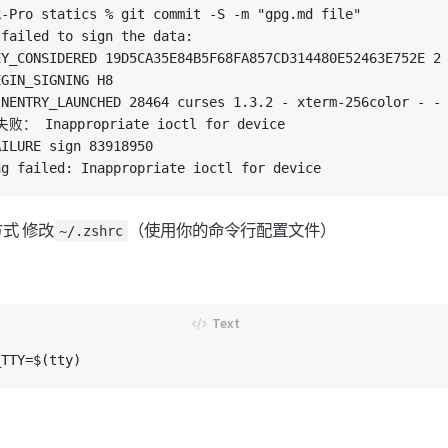
-Pro statics % git commit -S -m "gpg.md file"

failed to sign the data:

Y_CONSIDERED 19D5CA35E84B5F68FA857CD314480E52463E752E 2

GIN_SIGNING H8

NENTRY_LAUNCHED 28464 curses 1.3.2 - xterm-256color - - 
： Inappropriate ioctl for device

ILURE sign 83918950

式 修改
（使用你的命令行配置文件）
~/.zshrc