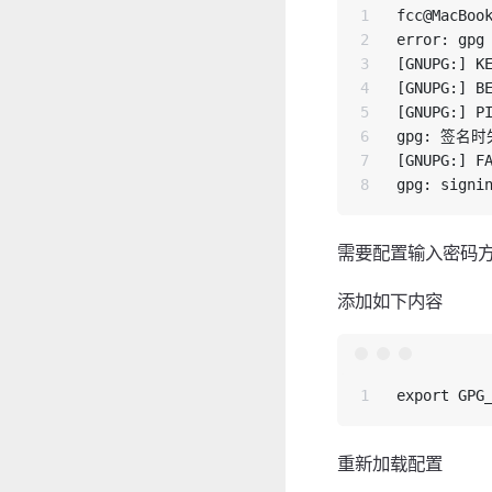
1

fcc@MacBook
2

error: gpg 
3

[GNUPG:] KE
4

[GNUPG:] BE
5

[GNUPG:] PI
6

gpg: 签名时失败
7

[GNUPG:] FA
需要配置输入密码方
添加如下内容
重新加载配置