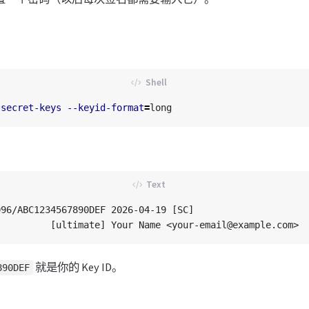
-secret-keys
--keyid-format
=
96/ABC1234567890DEF 2026-04-19 [SC]

就是你的 Key ID。
890DEF