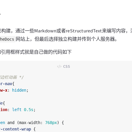
节
构建，通过一些Markdown或者reStructuredText来编写内容
网站上，但最后选择独立构建并传到个人服务器。
heDocs
和引用框样式就是自己做的代码如下
侧边栏动画 */
or-nav
{
ow-x
:
hidden
;
de
{
tion
:
left
0.5s
;
een
and
(
max-width
:
768px
)
{
v-content-wrap
{