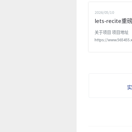
2026/05/10
lets-recite
关于项目 项目地址
https://www.565455.
cts/lets-recite/ 开
https://github.com/F
ets-recite 辅助
可以用来背政治历史
诵型学科，支持随机
目全览和语音朗读功
新内容 “一起背政治
更名“一起背吧”，
在我们有了更好的词书