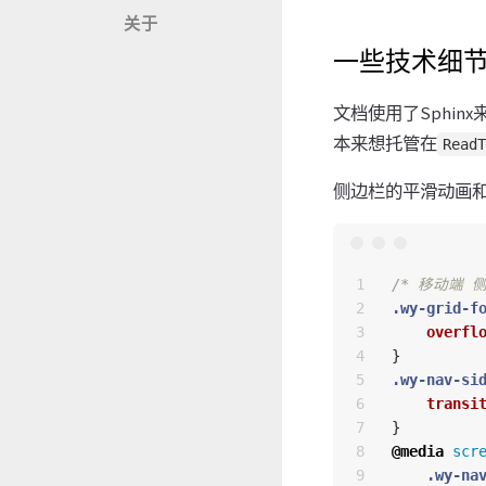
关于
一些技术细
文档使用了Sphinx来
本来想托管在
ReadT
侧边栏的平滑动画
1

/* 移动端 
2

.wy-grid-f
3

overfl
4

}
5

.wy-nav-si
6

transi
7

}
8

@media
scr
9

.wy-na