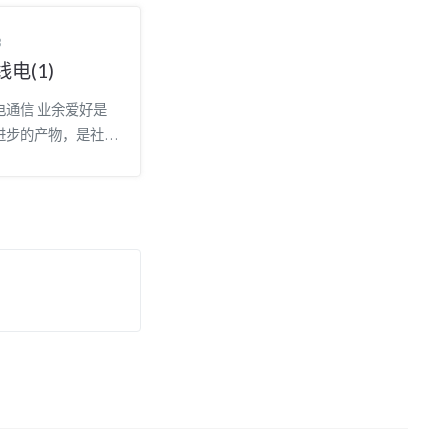
3
电(1)
电通信 业余爱好是
进步的产物，是社会
的标志。 ——《业余
信》第六版 卷首语
，我将会在博客里持
这本书的笔记和心
开始吧！ 波段划分
Hz以下，不通过导线、
工波导等传输媒介，
辐射传播的电磁波是
。 其在空间中传波
\times
s$，频率单位是赫
位是米...