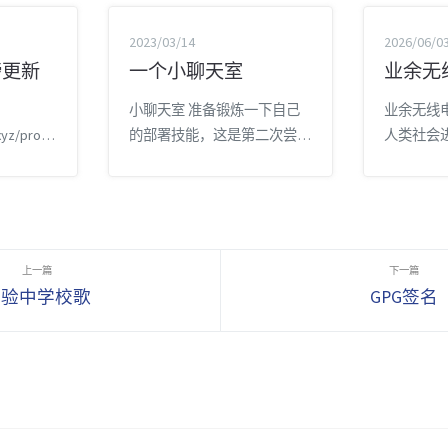
2023/03/14
2026/06/0
重磅更新
一个小聊天室
业余无线
小聊天室 准备锻炼一下自己
业余无线
xyz/proje
的部署技能，这是第二次尝试
人类社会
源于Github
部署 源代码 使用了
文明进步
ancc666/l
jad@github的代码
无线电通
记忆小工具，
https://github.com/journey-
兴趣使然
这类的背
ad/chat-room Demo
续更新读
题目，题
https://chat.happyfan.cc.cd/ro
得，我们
能。 更
om/@demo
3000G
实验中学校歌
GPG签名
”项目正式
电缆或人
通过重构现
在空间中
加...
无线电波
的速度是$3 
10^8m/
兹，波长单