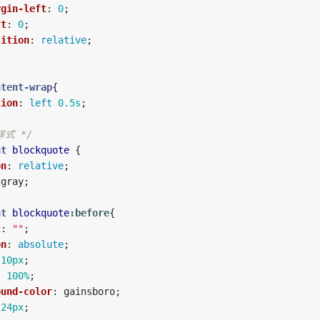
rgin-left
:
0
;
ft
:
0
;
sition
:
relative
;
ntent-wrap
{
tion
:
left
0.5s
;
样式 */
nt
blockquote
{
on
:
relative
;
gray
;
nt
blockquote
:before
{
t
:
""
;
on
:
absolute
;
10px
;
:
100%
;
ound-color
:
gainsboro
;
-24px
;