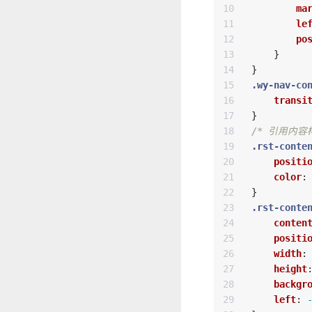
10

ma
11

le
12

po
13

}
14

}
15

.wy-nav-co
16

transi
17

}
18

/* 引用内容
19

.rst-conte
20

positi
21

color
:
22

}
23

.rst-conte
24

conten
25

positi
26

width
:
27

height
28

backgr
29

left
: