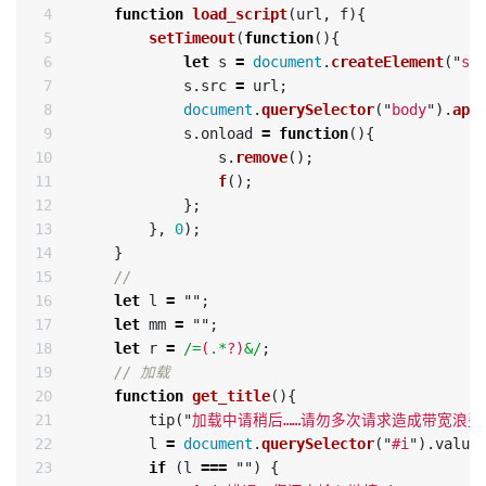
4

function
load_script
(
url
,
f
){
5

setTimeout
(
function
(){
6

let
s
=
document
.
createElement
(
"
sc
7

s
.
src
=
url
;
8

document
.
querySelector
(
"
body
"
).
app
9

s
.
onload
=
function
(){
10

s
.
remove
();
11

f
();
12

};
13

},
0
);
14

}
15

//
16

let
l
=
""
;
17

let
mm
=
""
;
18

let
r
=
/=
(
.*
?)
&/
;
19

// 加载
20

function
get_title
(){
21

tip
(
"
加载中请稍后……请勿多次请求造成带宽浪费>
22

l
=
document
.
querySelector
(
"
#i
"
).
value
23

if 
(
l
===
""
)
{