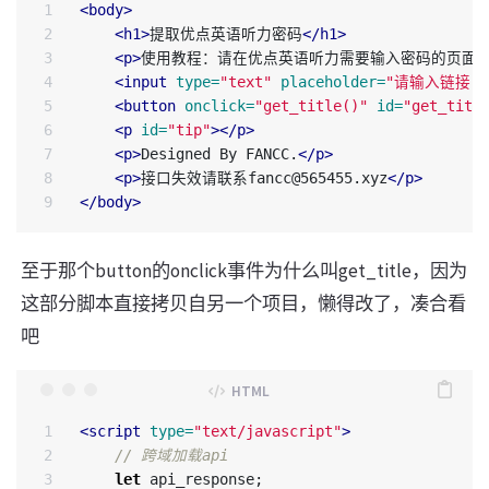
1

<body>
2

<h1>
提取优点英语听力密码
</h1>
3

<p>
使用教程：请在优点英语听力需要输入密码的页面
4

<input
type=
"text"
placeholder=
"请输入链接"
5

<button
onclick=
"get_title()"
id=
"get_titl
6

<p
id=
"tip"
></p>
7

<p>
Designed By FANCC.
</p>
8

<p>
接口失效请联系fancc@565455.xyz
</p>
</body>
至于那个button的onclick事件为什么叫get_title，因为
这部分脚本直接拷贝自另一个项目，懒得改了，凑合看
吧
1

<script 
type=
"text/javascript"
>
2

// 跨域加载api
3

let
api_response
;