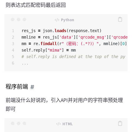
则表达式匹配密码最后返回
1

res_js
=
json
.
loads
(
response
.
text
)
2

mmline
=
res_js
[
'
data
'
][
'
qrcode_msg
'
][
'
qrcode_
3

mm
=
re
.
findall
(
r
"
（密码：(.*?)）
"
,
mmline
)[
0
]
4

self
.
reply
[
"
mima
"
]
=
mm
5

...
程序前端
前端没什么好说的，引入API并对用户的字符串预处理
即可