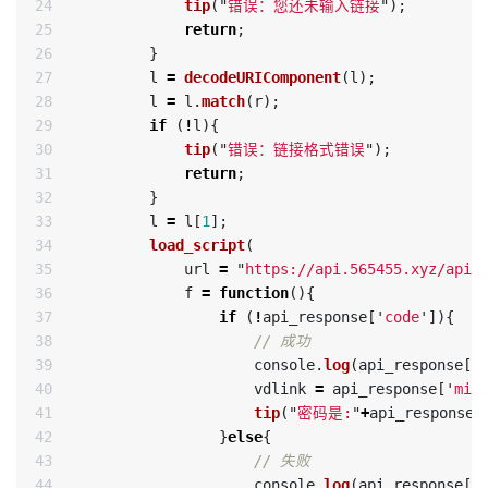
24

tip
(
"
错误：您还未输入链接
"
);
25

return
;
26

}
27

l
=
decodeURIComponent
(
l
);
28

l
=
l
.
match
(
r
);
29

if 
(
!
l
){
30

tip
(
"
错误：链接格式错误
"
);
31

return
;
32

}
33

l
=
l
[
1
];
34

load_script
(
35

url
=
"
https://api.565455.xyz/api/
36

f
=
function
(){
37

if 
(
!
api_response
[
'
code
'
]){
38

// 成功
39

console
.
log
(
api_response
[
'
40

vdlink
=
api_response
[
'
mim
41

tip
(
"
密码是:
"
+
api_response
[
42

}
else
{
43

// 失败
44

console
.
log
(
api_response
[
'