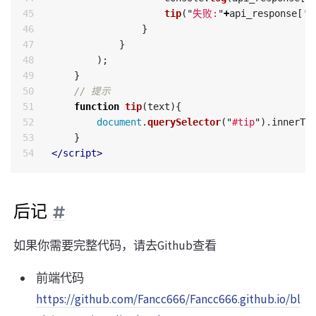
45

tip
(
"
失败:
"
+
api_response
[
'
m
46

}
47

}
48

);
49

}
50

// 提示
51

function
tip
(
text
){
52

document
.
querySelector
(
"
#tip
"
).
innerTe
53

}
</script>
后记
如果你需要完整代码，请去Github查看
前端代码
https://github.com/Fancc666/Fancc666.github.io/bl