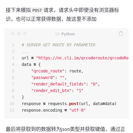
接下来模拟
请求，请求头中即使没有浏览器标
POST
识，也可以正常获得数据，故这里不添加
1

2

...
3

url
=
"
https://nc.cli.im/qrcoderoute/qrcodeRou
4

data
=
{
5

"
qrcode_route
"
:
route
,
6

"
password
"
:
""
,
7

"
render_default_fields
"
:
"
0
"
,
8

"
render_edit_btn
"
:
"
1
"
9

}
10

response
=
requests
.
post
(
url
,
data
=
data
)
response
.
encoding
=
"
utf-8
"
最后将获取到的数据转为json类型并获取键值，通过正