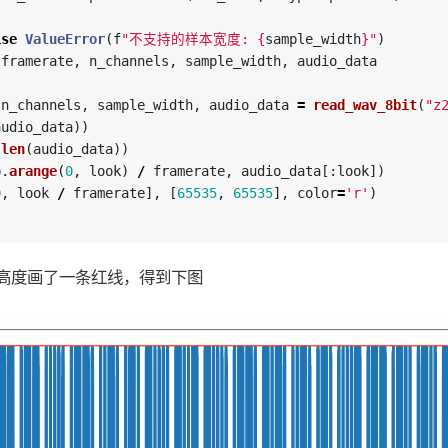
ise
ValueError
(
f
"
不支持的样本宽度: 
{
sample_width
}
"
)
framerate
,
n_channels
,
sample_width
,
audio_data
n_channels
,
sample_width
,
audio_data
=
read_wav_8bit
(
"
z
audio_data
))
(
len
(
audio_data
))
p
.
arange
(
0
,
look
)
/
framerate
,
audio_data
[:
look
])
0
,
look
/
framerate
],
[
65535
,
65535
],
color
=
'
r
'
)
5的高度画了一条红线，得到下图