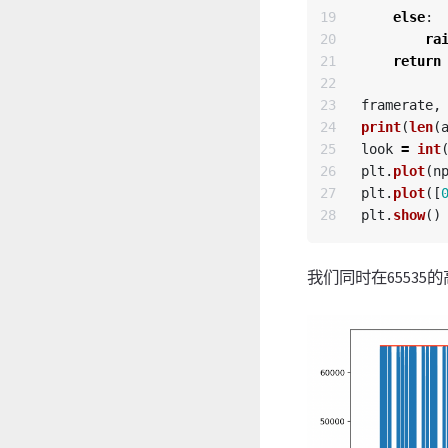
19

else
:
20

ra
21

return
22

23

framerate
,
24

print
(
len
(
25

look
=
int
26

plt
.
plot
(
n
27

plt
.
plot
([
plt
.
show
()
我们同时在6553