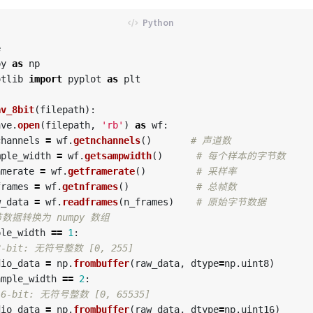
e
py
as
np
otlib
import
pyplot
as
plt
av_8bit
(
filepath
):
ave
.
open
(
filepath
,
'
rb
'
)
as
wf
:
channels
=
wf
.
getnchannels
()
mple_width
=
wf
.
getsampwidth
()
amerate
=
wf
.
getframerate
()
frames
=
wf
.
getnframes
()
w_data
=
wf
.
readframes
(
n_frames
)
ple_width
==
1
:
dio_data
=
np
.
frombuffer
(
raw_data
,
dtype
=
np
.
uint8
)
ample_width
==
2
:
dio_data
=
np
.
frombuffer
(
raw_data
,
dtype
=
np
.
uint16
)