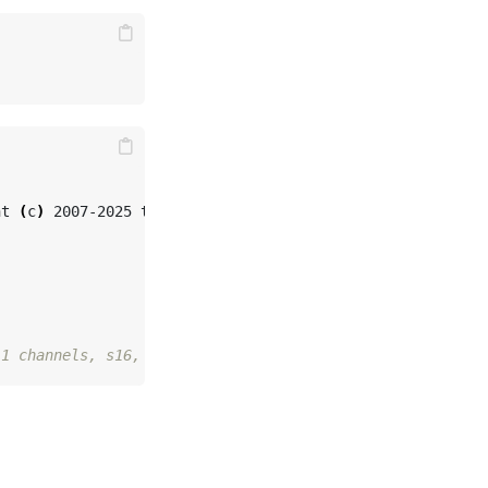
ht 
(
c
)
 2007-2025 the FFmpeg developers

 1 channels, s16, 705 kb/s