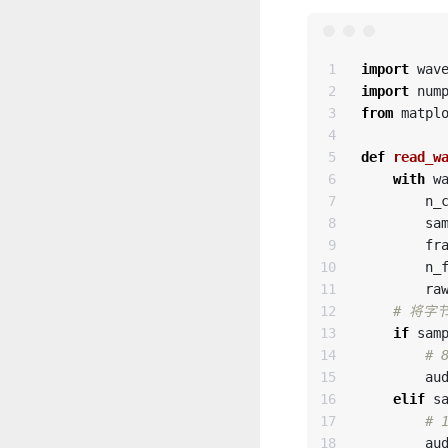
1

import
wav
2

import
num
3

from
matpl
4

5

def
read_w
6

with
w
7

n_
8

sa
9

fr
10

n_
11

ra
12

13

if
sam
14

15

au
16

elif
s
17

18

au