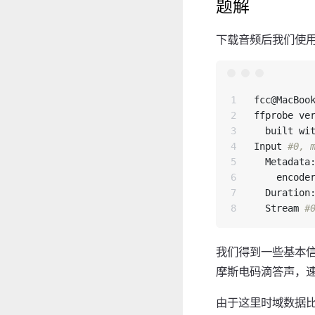
题解
下载音频后我们使
1

fcc@MacBook
2

ffprobe ve
3

  built wi
4

Input 
#0, 
5

  Metadata:
6

    encoder
7

  Duration:
  Stream 
#
我们得到一些基本信息
摩斯电码滴答声，速
由于这里时域数据