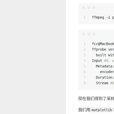
ffmpeg 
-i
1

fcc@MacBook
2

ffprobe ve
3

  built wi
4

Input 
#0, 
5

  Metadata:
6

    encoder
7

  Duration:
  Stream 
#
现在我们得到了采样率
我们用
matplotlib