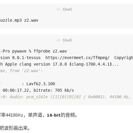
-Pro pywave % ffprobe z2.wav    

rsion 8.0.1-tessus  https://evermeet.cx/ffmpeg/  Copyrig
th Apple clang version 17.0.0 
(
clang-1700.4.4.1
)
...

wav, from 'z2.wav':


         : Lavf62.3.100

 00:00:17.22, bitrate: 705 kb/s

0:0: Audio: pcm_s16le ([1][0][0][0] / 0x0001), 44100 Hz,
44100Hz，单声道，
16-bit
的音频。
把波形画出来。