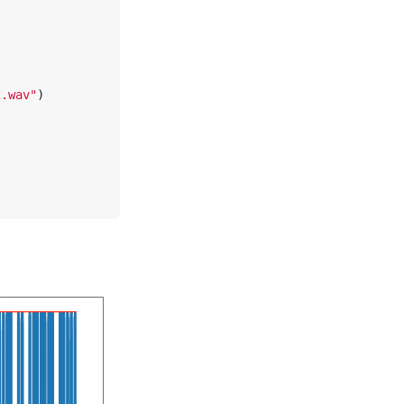
2.wav
"
)